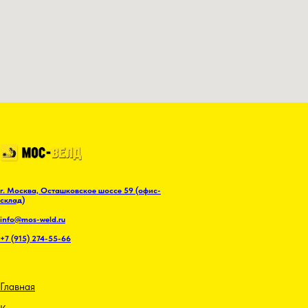
Политика конфиденциальности
© 2014 - 2026 Компания "ВЕЛД"
ОПТОВАЯ ПРОДАЖА сварочной, алмазной и
абразивной продукции.
г. Москва, Осташковское шоссе 59 (офис-
склад)
info@mos-weld.ru
+7 (915) 274-55-66
Главная