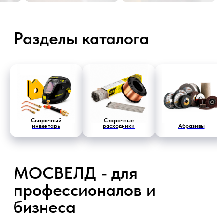
МОСВЕЛД - для
профессионалов и
бизнеса
Оригинальные товары
Сварочный
Сварочные
от производителей
инвентарь
расходники
Абразивы
Подробнее
99% заказов
доставляем в срок
Подробнее
2 000+ товаров
в наличии
Подробнее