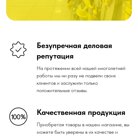
Персональный подход
Мы не просто реализуем сварочную и
абразивную продукцию, но и
индивидуально подходим к запросам
каждого клиента. Наши сотрудники могут
проконсультировать вас по выбору
товаров в зависимости от решения
конкретных задач.
Новые поступления
Всегда новые поступления товара на
склад магазина, что позволяет нам быть в
тренде технологий и новшеств!