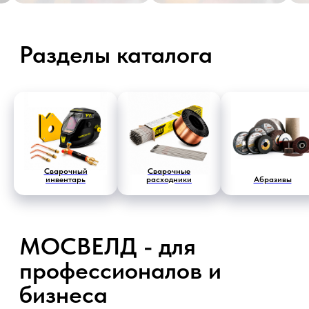
МОСВЕЛД - для
профессионалов и
бизнеса
Оригинальные товары
Сварочный
Сварочные
от производителей
инвентарь
расходники
Абразивы
Подробнее
99% заказов
доставляем в срок
Подробнее
2 000+ товаров
в наличии
Подробнее