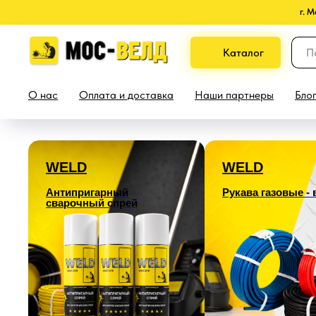
г. 
Каталог
О нас
Оплата и доставка
Наши партнеры
Бло
WELD
WELD
Антипригарный
Рукава газовые -
сварочный спрей