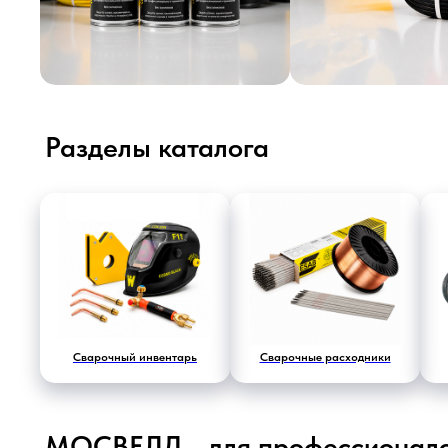
Разделы каталога
МОСВЕЛД - для профессионалов и 
Сварочный инвентарь
Сварочные расходники