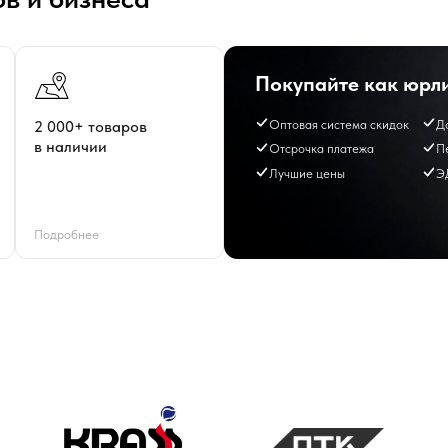
Оптовая система скидок
Доставка
000+ товаров
наличии
Отсрочка платежа
Персональный мене
Лучшие цены
ЭДО
дробнее