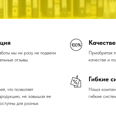
 отзывы.
качестве и полном соответ
Гибкие системы с
 позволяет
Наша компания регулярно п
цию, не завышая ее
гибкие системы скидок.
ы для разных
Новые поступлени
ю продукцию, но и
Всегда новые поступления т
ента. Наши
нам быть в тренде технолог
ру товаров в