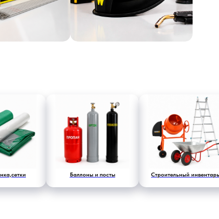
енка,сетки
Баллоны и посты
Строительный инвентар