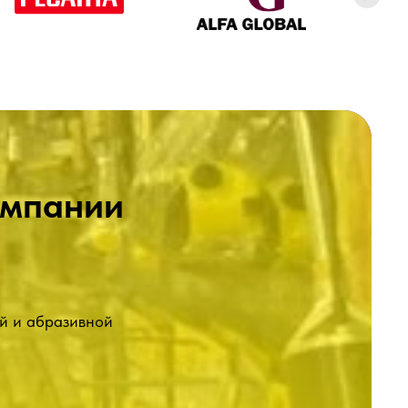
омпании
й и абразивной
дукция
 магазине, вы можете быть уверены в их