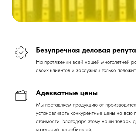
своих клиентов и заслужили только положительные
Адекватные цены
Мы поставляем продукцию от производителей, что
устанавливать конкурентные цены на всю продук
стоимости. Благодаря этому наши товары доступн
категорий потребителей.
Персональный подход
Мы не просто реализуем сварочную и абразивну
индивидуально подходим к запросам каждого кли
сотрудники могут проконсультировать вас по выбо
зависимости от решения конкретных задач.