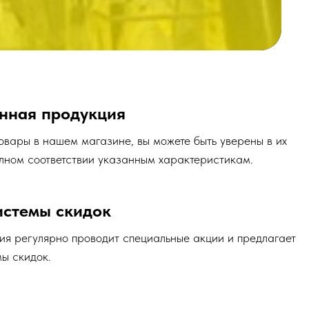
ствии указанным характеристикам.
кидок
роводит специальные акции и предлагает
я
овара на склад магазина, что позволяет
ий и новшеств!