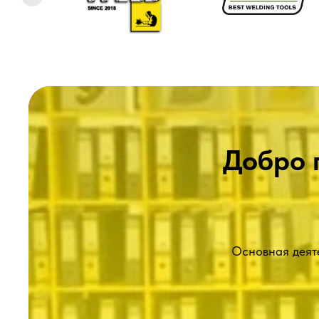
Добро 
Основная деят
Безупречная деловая репутация
На протяжении всей нашей многолетней работы м